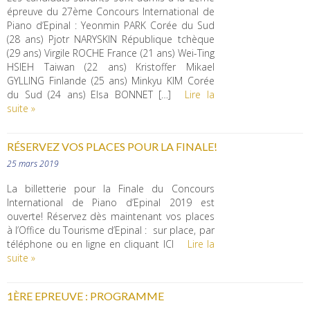
épreuve du 27ème Concours International de
Piano d’Epinal : Yeonmin PARK Corée du Sud
(28 ans) Pjotr NARYSKIN République tchèque
(29 ans) Virgile ROCHE France (21 ans) Wei-Ting
HSIEH Taiwan (22 ans) Kristoffer Mikael
GYLLING Finlande (25 ans) Minkyu KIM Corée
du Sud (24 ans) Elsa BONNET […]
Lire la
suite »
RÉSERVEZ VOS PLACES POUR LA FINALE!
25 mars 2019
La billetterie pour la Finale du Concours
International de Piano d’Epinal 2019 est
ouverte! Réservez dès maintenant vos places
à l’Office du Tourisme d’Epinal : sur place, par
téléphone ou en ligne en cliquant ICI
Lire la
suite »
1ÈRE EPREUVE : PROGRAMME