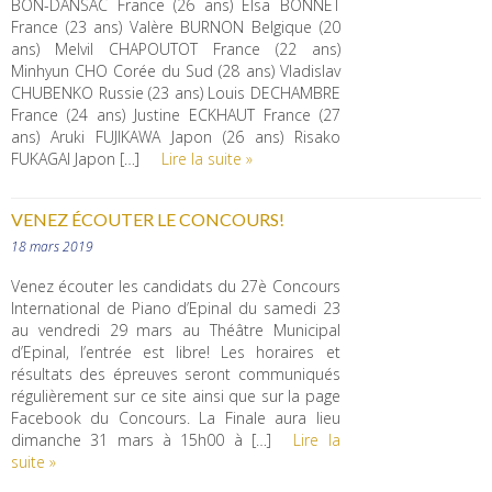
BON-DANSAC France (26 ans) Elsa BONNET
France (23 ans) Valère BURNON Belgique (20
ans) Melvil CHAPOUTOT France (22 ans)
Minhyun CHO Corée du Sud (28 ans) Vladislav
CHUBENKO Russie (23 ans) Louis DECHAMBRE
France (24 ans) Justine ECKHAUT France (27
ans) Aruki FUJIKAWA Japon (26 ans) Risako
FUKAGAI Japon […]
Lire la suite »
VENEZ ÉCOUTER LE CONCOURS!
18 mars 2019
Venez écouter les candidats du 27è Concours
International de Piano d’Epinal du samedi 23
au vendredi 29 mars au Théâtre Municipal
d’Epinal, l’entrée est libre! Les horaires et
résultats des épreuves seront communiqués
régulièrement sur ce site ainsi que sur la page
Facebook du Concours. La Finale aura lieu
dimanche 31 mars à 15h00 à […]
Lire la
suite »