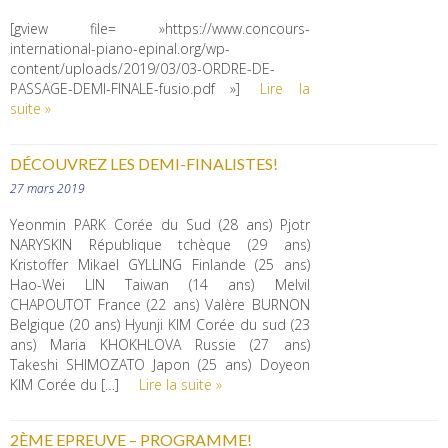
[gview file= »https://www.concours-
international-piano-epinal.org/wp-
content/uploads/2019/03/03-ORDRE-DE-
PASSAGE-DEMI-FINALE-fusio.pdf »]
Lire la
suite »
DÉCOUVREZ LES DEMI-FINALISTES!
27 mars 2019
Yeonmin PARK Corée du Sud (28 ans) Pjotr
NARYSKIN République tchèque (29 ans)
Kristoffer Mikael GYLLING Finlande (25 ans)
Hao-Wei LIN Taiwan (14 ans) Melvil
CHAPOUTOT France (22 ans) Valère BURNON
Belgique (20 ans) Hyunji KIM Corée du sud (23
ans) Maria KHOKHLOVA Russie (27 ans)
Takeshi SHIMOZATO Japon (25 ans) Doyeon
KIM Corée du […]
Lire la suite »
2ÈME EPREUVE – PROGRAMME!