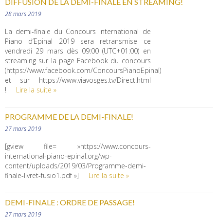
DIFFUSION DE LA DEMI-FINALE EN STREAMING!
28 mars 2019
La demi-finale du Concours International de
Piano d’Epinal 2019 sera retransmise ce
vendredi 29 mars dès 09:00 (UTC+01:00) en
streaming sur la page Facebook du concours
(https://www.facebook.com/ConcoursPianoEpinal)
et sur https://www.viavosges.tv/Direct.html
!
Lire la suite »
PROGRAMME DE LA DEMI-FINALE!
27 mars 2019
[gview file= »https://www.concours-
international-piano-epinal.org/wp-
content/uploads/2019/03/Programme-demi-
finale-livret-fusio1.pdf »]
Lire la suite »
DEMI-FINALE : ORDRE DE PASSAGE!
27 mars 2019