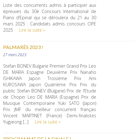
Liste des concurrents admis à participer aux
épreuves du 30è Concours International de
Piano d’Epinal qui se déroulera du 21 au 30
mars 2025 : Candidats admis concours CIPE
2025
Lire la suite »
PALMARÈS 2023 !
27 mars 2023
Stefan BONEV Bulgarie Premier Grand Prix Leo
DE MARIA Espagne Deuxième Prix Nanaho
ISHIKAWA Japon Troisième Prix Ami
KUROSAWA Japon Quatrième Prix Prix du
public Stefan BONEV (Bulgarie) Prix de l’Etude
de Chopin Leo DE MARIA (Espagne) Prix de
Musique Contemporaine Yuki SATO (Japon)
Prix JMF du meilleur concurrent français
Vincent MARTINET (France) Demi-finalistes
Yugyeong […]
Lire la suite »
PROGRAMME DE LA FINALE !